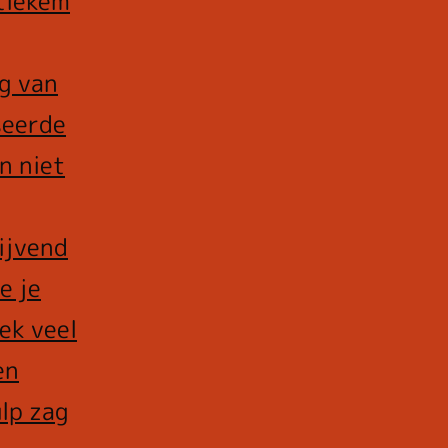
tiekem
g van
seerde
n niet
lijvend
e je
ek veel
en
lp zag