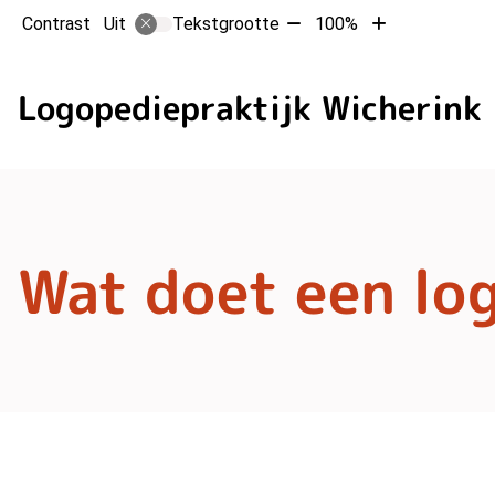
Tekst
Tekst
Contrast
Tekstgrootte
100%
Uit
verkleinen
vergroten
met
met
10%
10%
Logopediepraktijk Wicherink
Wat doet een lo