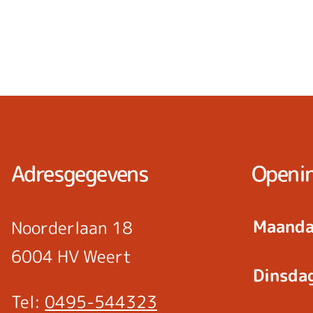
Adresgegevens
Openin
Maanda
Noorderlaan 18
6004 HV Weert
Dinsda
Tel:
0495-544323