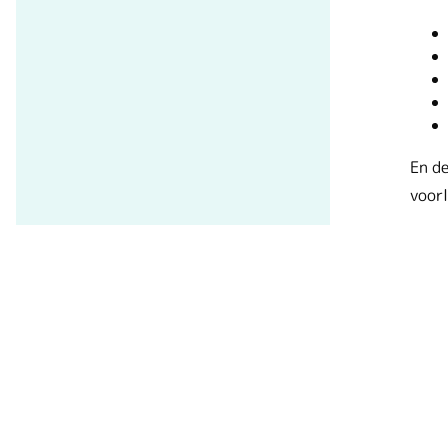
En de
voorl