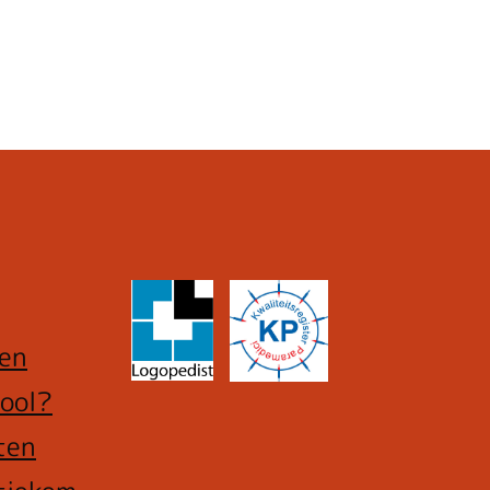
ren
ool?
ten