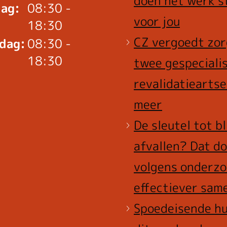
doen het werk s
ag:
08:30 -
voor jou
18:30
CZ vergoedt zor
dag:
08:30 -
18:30
twee gespeciali
revalidatieartse
meer
De sleutel tot b
afvallen? Dat do
volgens onderzo
effectiever sam
Spoedeisende hu