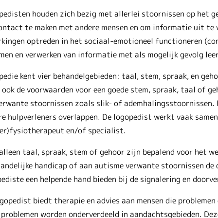
edisten houden zich bezig met allerlei stoornissen op het 
ontact te maken met andere mensen en om informatie uit te
kingen optreden in het sociaal-emotioneel functioneren (co
en en verwerken van informatie met als mogelijk gevolg lee
edie kent vier behandelgebieden: taal, stem, spraak, en geho
ook de voorwaarden voor een goede stem, spraak, taal of ge
erwante stoornissen zoals slik- of ademhalingsstoornissen. 
e hulpverleners overlappen. De logopedist werkt vaak samen 
er)fysiotherapeut en/of specialist.
alleen taal, spraak, stem of gehoor zijn bepalend voor het 
andelijke handicap of aan autisme verwante stoornissen de 
ediste een helpende hand bieden bij de signalering en doorve
gopedist biedt therapie en advies aan mensen die problemen
 problemen worden onderverdeeld in aandachtsgebieden. Deze