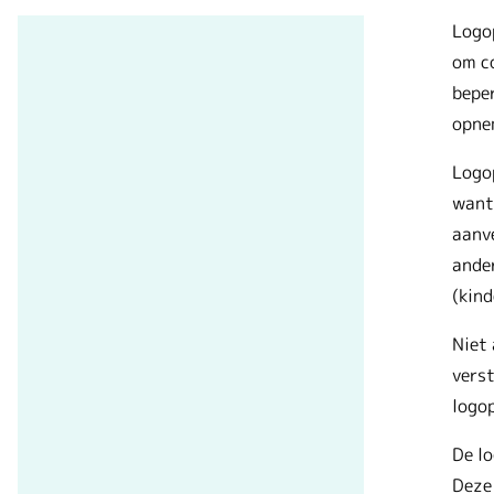
Logop
om c
beper
opnem
Logop
want 
aanv
ander
(kind
Niet 
verst
logop
De lo
Deze