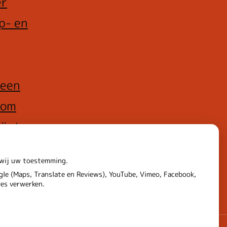
er
p- en
 een
rom
iënten
rt
n wij uw toestemming.
le (Maps, Translate en Reviews), YouTube, Vimeo, Facebook,
res verwerken.