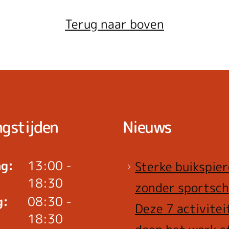
Terug naar boven
gstijden
Nieuws
g:
13:00 -
Sterke buikspie
18:30
zonder sportsch
g:
08:30 -
Deze 7 activitei
18:30