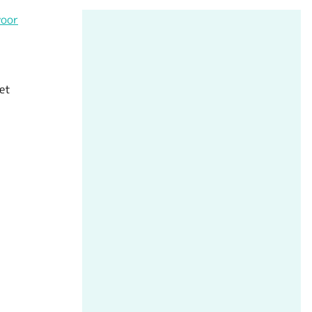
voor
et