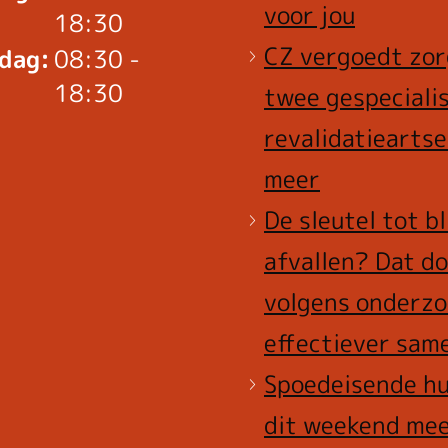
voor jou
18:30
CZ vergoedt zor
dag:
08:30 -
18:30
twee gespeciali
revalidatieartse
meer
De sleutel tot b
afvallen? Dat do
volgens onderzo
effectiever sam
Spoedeisende hu
dit weekend me