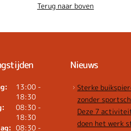
Terug naar boven
gstijden
Nieuws
g:
13:00 -
Sterke buikspie
18:30
zonder sportsch
g:
08:30 -
Deze 7 activitei
18:30
doen het werk s
ag:
08:30 -