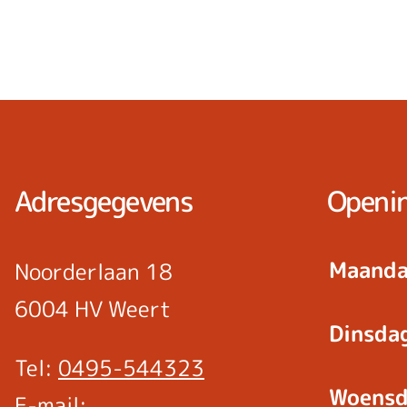
Adresgegevens
Openin
Maanda
Noorderlaan 18
6004 HV Weert
Dinsda
Tel:
0495-544323
Woensd
E-mail: