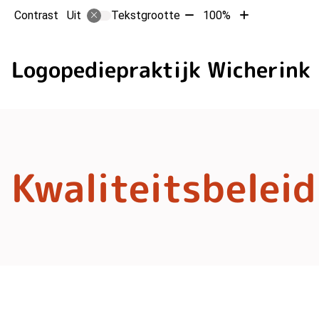
Tekst
Tekst
Contrast
Tekstgrootte
100%
Uit
verkleinen
vergroten
met
met
10%
10%
Logopediepraktijk Wicherink
Kwaliteitsbeleid