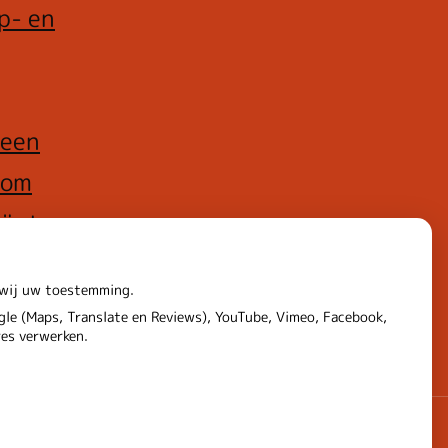
p- en
 een
rom
iënten
rt
n wij uw toestemming.
le (Maps, Translate en Reviews), YouTube, Vimeo, Facebook,
res verwerken.
Privacy verklaring
|
Cookie-instellingen
|
Voorwaarden