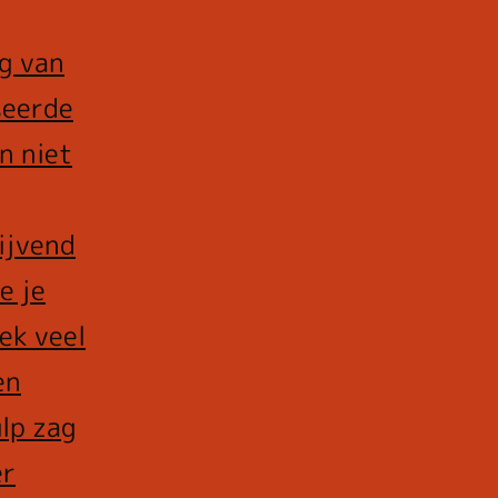
g van
seerde
n niet
lijvend
e je
ek veel
en
lp zag
er