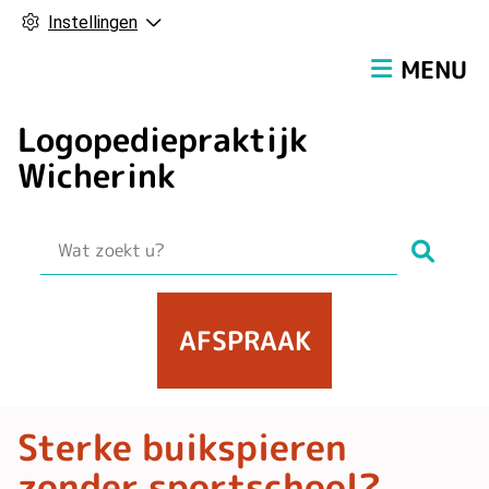
Instellingen
Hoofdmen
MENU
Logopediepraktijk
Wicherink
Zoek
AFSPRAAK
Sterke buikspieren
zonder sportschool?